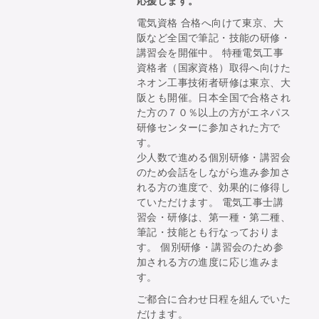
応援します。
電気資格 合格へ向けて東京、大
阪など全国で筆記・技能の研修・
講習会を開催中。 特種電気工事
資格者（国家資格）取得へ向けた
ネオン工事技術者研修は東京、大
阪とも開催。日本全国で合格され
た方の７０％以上の方がエネパス
研修センターに参加された方で
す。
少人数で進める個別研修・講習会
のため会話をしながら進み参加さ
れる方の進度で、効果的に修得し
ていただけます。 電気工事士講
習会・研修は、第一種・第二種、
筆記・技能とも行なっておりま
す。 個別研修・講習会のため参
加される方の進度に応じ進みま
す。
ご都合に合わせ日程を組んでいた
だけます。