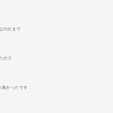
なのかまで
たので
り易かったです．