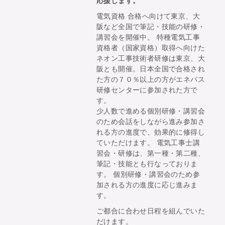
応援します。
電気資格 合格へ向けて東京、大
阪など全国で筆記・技能の研修・
講習会を開催中。 特種電気工事
資格者（国家資格）取得へ向けた
ネオン工事技術者研修は東京、大
阪とも開催。日本全国で合格され
た方の７０％以上の方がエネパス
研修センターに参加された方で
す。
少人数で進める個別研修・講習会
のため会話をしながら進み参加さ
れる方の進度で、効果的に修得し
ていただけます。 電気工事士講
習会・研修は、第一種・第二種、
筆記・技能とも行なっておりま
す。 個別研修・講習会のため参
加される方の進度に応じ進みま
す。
ご都合に合わせ日程を組んでいた
だけます。